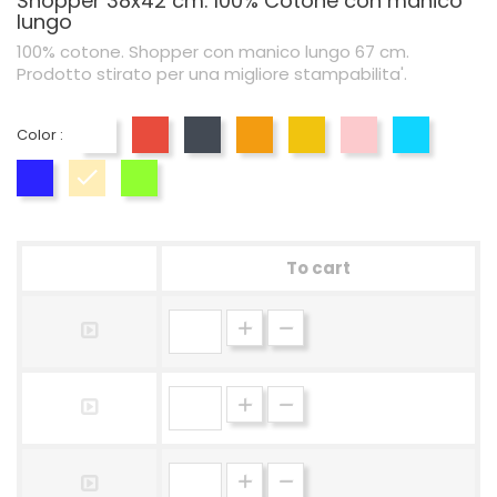
Shopper 38x42 cm. 100% Cotone con manico
lungo
100% cotone. Shopper con manico lungo 67 cm.
Prodotto stirato per una migliore stampabilita'.
Color :
White
Red
Black
Orange
Yellow
Pink
Blue
Blu Royal
Naturale
Lime
To cart