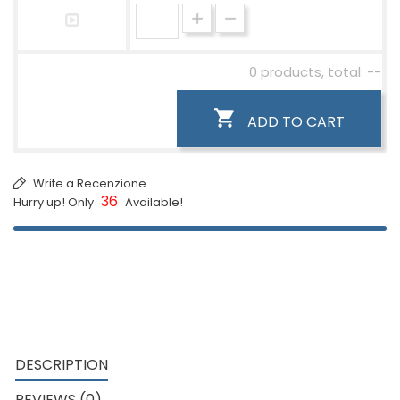
0 products, total: --

ADD TO CART
Write a Recenzione
36
Hurry up! Only
Available!
DESCRIPTION
REVIEWS (0)