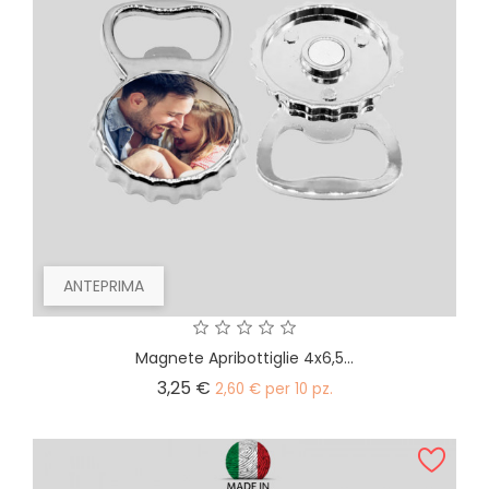
ANTEPRIMA
Magnete Apribottiglie 4x6,5...
Prezzo
3,25 €
2,60 € per 10 pz.