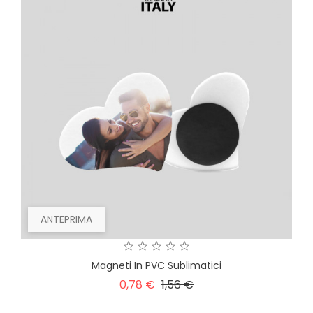
ANTEPRIMA
Magneti In PVC Sublimatici
Prezzo
Prezzo
0,78 €
1,56 €
base