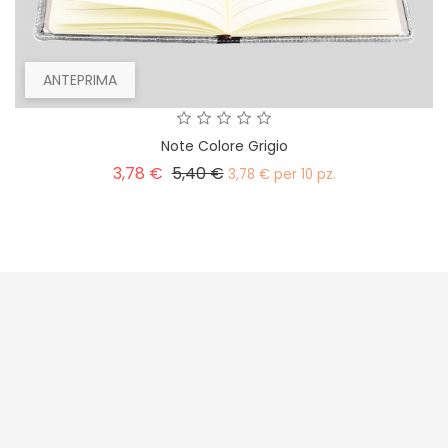
ANTEPRIMA
Note Colore Grigio
Prezzo
Prezzo
3,78 €
5,40 €
3,78 € per 10 pz.
base



