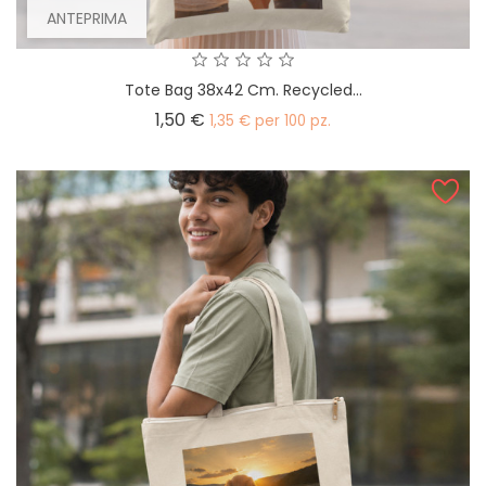
ANTEPRIMA
Tote Bag 38x42 Cm. Recycled...
Prezzo
1,50 €
1,35 € per 100 pz.