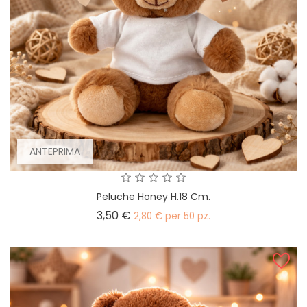
ANTEPRIMA
Peluche Honey H.18 Cm.
Prezzo
3,50 €
2,80 € per 50 pz.