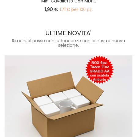
Mini Cavalletto Con MDF...
Prezzo
1,90 €
1,71 € per 100 pz.
ULTIME NOVITA'
Rimani al passo con le tendenze con la nostra nuova
selezione.