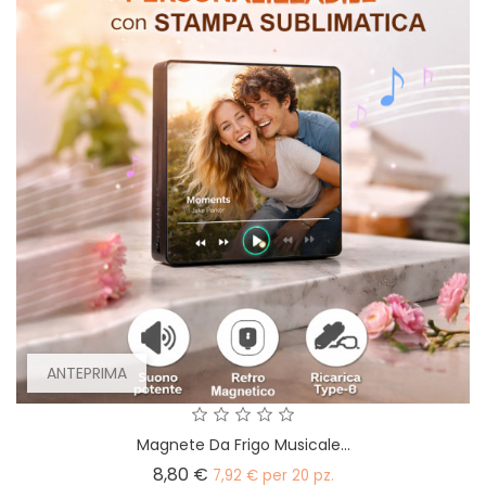
ANTEPRIMA
Magnete Da Frigo Musicale...
Prezzo
8,80 €
7,92 € per 20 pz.