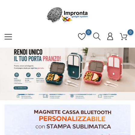
0
0
scopri i nostri Prodotti
e Attrezzature per la
Stampa Sublimatica