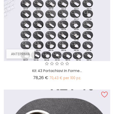
ANTEPRIMA
Kit 43 Portachiavi In Forme...
Prezzo
78,26 €
70,43 € per 100 pz.