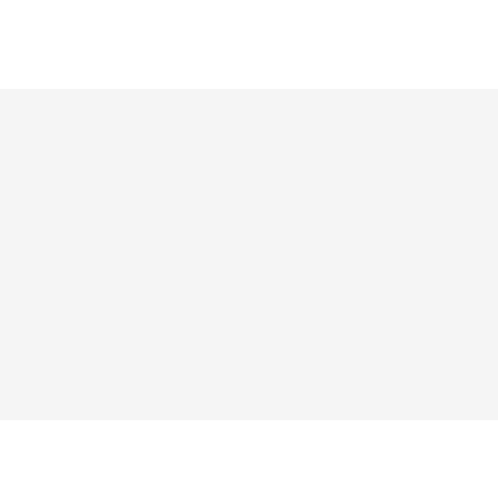




