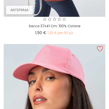
ANTEPRIMA
Sacca 37x41 Cm. 100% Cotone
Prezzo
1,50 €
1,20 € per 50 pz.