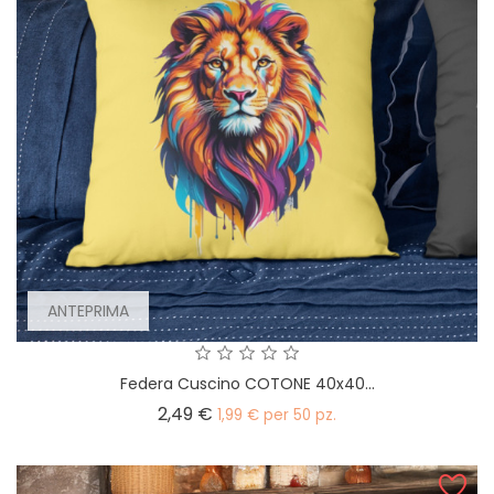
ANTEPRIMA
Federa Cuscino COTONE 40x40...
Prezzo
2,49 €
1,99 € per 50 pz.