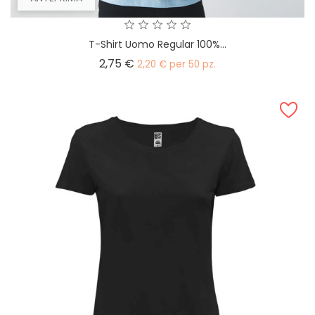
T-Shirt Uomo Regular 100%...
Prezzo
2,75 €
2,20 € per 50 pz.