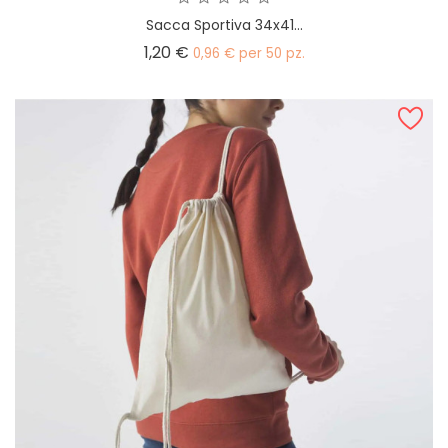
Sacca Sportiva 34x41...
Prezzo
1,20 €
0,96 € per 50 pz.