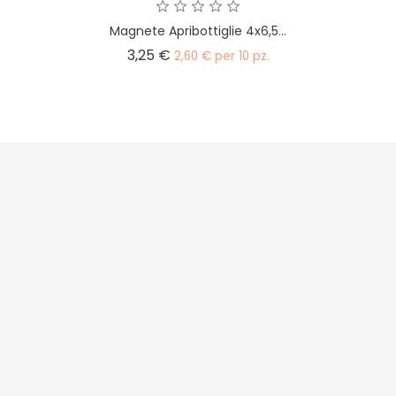
Magnete Apribottiglie 4x6,5...
Prezzo
3,25 €
2,60 € per 10 pz.




