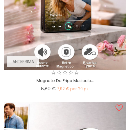
ANTEPRIMA
Magnete Da Frigo Musicale...
Prezzo
8,80 €
7,92 € per 20 pz.