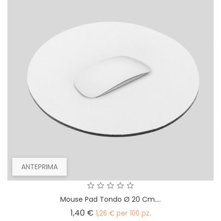
ANTEPRIMA
Mouse Pad Tondo Ø 20 Cm....
Prezzo
1,40 €
1,26 € per 100 pz.