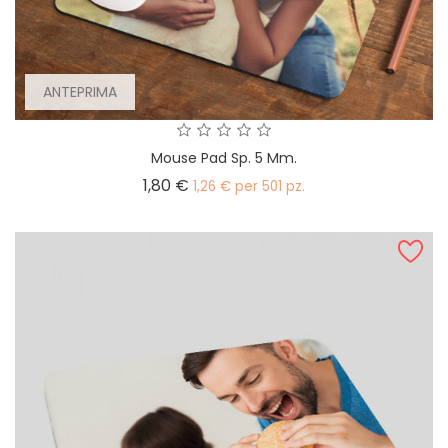
ANTEPRIMA
Mouse Pad Sp. 5 Mm.
Prezzo
1,80 €
1,26 € per 501 pz.