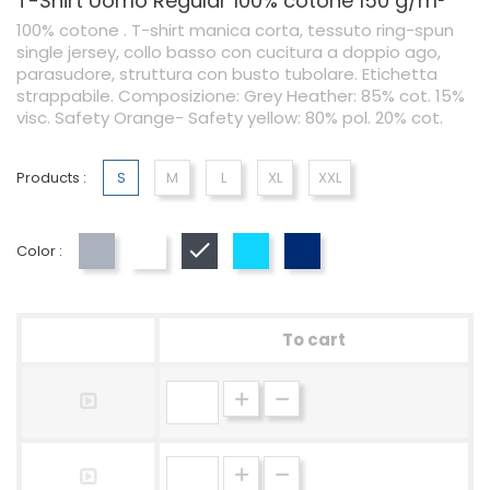
T-Shirt Uomo Regular 100% cotone 150 g/m²
100% cotone . T-shirt manica corta, tessuto ring-spun
single jersey, collo basso con cucitura a doppio ago,
parasudore, struttura con busto tubolare. Etichetta
strappabile. Composizione: Grey Heather: 85% cot. 15%
visc. Safety Orange- Safety yellow: 80% pol. 20% cot.
Products :
S
M
L
XL
XXL
Color :
Grey
White
Black
Blue
Blu Navy
To cart